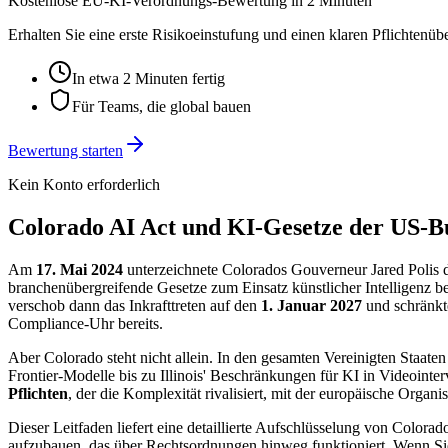
Kostenlose EU-KI-Verordnungs-Bewertung in 2 Minuten
Erhalten Sie eine erste Risikoeinstufung und einen klaren Pflichtenü
In etwa 2 Minuten fertig
Für Teams, die global bauen
Bewertung starten
Kein Konto erforderlich
Colorado AI Act und KI-Gesetze der US-Bu
Am
17. Mai 2024
unterzeichnete Colorados Gouverneur Jared Polis 
branchenübergreifende Gesetze zum Einsatz künstlicher Intelligenz 
verschob dann das Inkrafttreten auf den
1. Januar 2027
und schränkte
Compliance-Uhr bereits.
Aber Colorado steht nicht allein. In den gesamten Vereinigten Staate
Frontier-Modelle bis zu Illinois' Beschränkungen für KI in Videoint
Pflichten
, der die Komplexität rivalisiert, mit der europäische Organ
Dieser Leitfaden liefert eine detaillierte Aufschlüsselung von Colo
aufzubauen, das über Rechtsordnungen hinweg funktioniert. Wenn Sie