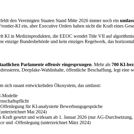
fehlt den Vereinigten Staaten Stand Mitte 2026 immer noch ein
umfass
Frontier-KI ein, aber Executive Orders haben nicht die Kraft eines G
lt KI in Medizinprodukten, die EEOC wendet Title VII auf algorithmisc
ine einzige Bundesbehörde und kein einziges Regelwerk, das horizonta
taatlichen Parlamente offensiv eingesprungen
. Mehr als
700 KI-bez
ressieren, Deepfake-Wahlinhalte, öffentliche Beschaffung, legt eine
em sich rasant entwickelnden Ökosystem, das umfasst:
KI-Modelle
nschaftspflicht
d Offenlegung für KI-analysierte Bewerbungsgespräche
(unterzeichnet Mai 2024)
n Kraft gesetzt und wirksam ab 1. Januar 2026 (nur AG-Durchsetzung, 
ce und -Offenlegung (unterzeichnet März 2024)