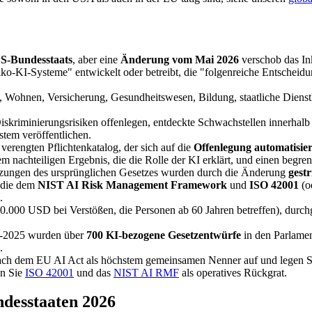
US-Bundesstaats
, aber eine
Änderung vom Mai 2026
verschob das Ink
iko-KI-Systeme" entwickelt oder betreibt, die "folgenreiche Entschei
 Wohnen, Versicherung, Gesundheitswesen, Bildung, staatliche Dienst
skriminierungsrisiken offenlegen, entdeckte Schwachstellen innerhalb
tem veröffentlichen.
rengten Pflichtenkatalog, der sich auf die
Offenlegung automatisie
m nachteiligen Ergebnis, die die Rolle der KI erklärt, und einen begren
zungen des ursprünglichen Gesetzes wurden durch die Änderung
gest
 die dem
NIST AI Risk Management Framework
und
ISO 42001
(o
.
50.000 USD bei Verstößen, die Personen ab 60 Jahren betreffen), durch
4-2025 wurden über
700 KI-bezogene Gesetzentwürfe
in den Parlamen
.
h dem EU AI Act als höchstem gemeinsamen Nenner auf und legen Si
en Sie
ISO 42001
und das
NIST AI RMF
als operatives Rückgrat.
ndesstaaten 2026