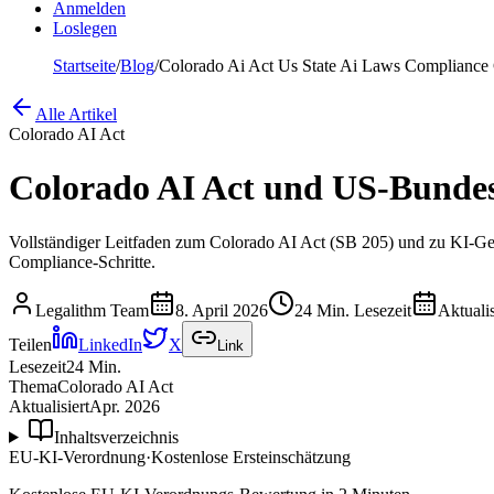
Anmelden
Loslegen
Startseite
/
Blog
/
Colorado Ai Act Us State Ai Laws Compliance
Alle Artikel
Colorado AI Act
Colorado AI Act und US-Bundes
Vollständiger Leitfaden zum Colorado AI Act (SB 205) und zu KI-Ge
Compliance-Schritte.
Legalithm Team
8. April 2026
24 Min. Lesezeit
Aktualis
Teilen
LinkedIn
X
Link
Lesezeit
24
Min.
Thema
Colorado AI Act
Aktualisiert
Apr. 2026
Inhaltsverzeichnis
EU-KI-Verordnung
·
Kostenlose Ersteinschätzung