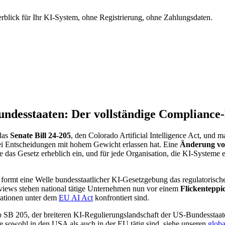
berblick für Ihr KI-System, ohne Registrierung, ohne Zahlungsdaten.
ndesstaaten: Der vollständige Compliance-
das
Senate Bill 24-205
, den Colorado Artificial Intelligence Act, und
bei Entscheidungen mit hohem Gewicht erlassen hat. Eine
Änderung vo
 das Gesetz erheblich ein, und für jede Organisation, die KI-Systeme en
n formt eine Welle bundesstaatlicher KI-Gesetzgebung das regulatorisc
erviews stehen national tätige Unternehmen nun vor einem
Flickenteppi
isationen unter dem
EU AI Act
konfrontiert sind.
rado SB 205, der breiteren KI-Regulierungslandschaft der US-Bundessta
 sowohl in den USA als auch in der EU tätig sind, siehe unseren
globa