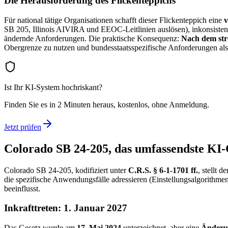
Die Herausforderung des Flickenteppichs
Für national tätige Organisationen schafft dieser Flickenteppich eine
v
SB 205, Illinois AIVIRA und EEOC-Leitlinien auslösen), inkonsisten
ändernde Anforderungen. Die praktische Konsequenz:
Nach dem stre
Obergrenze zu nutzen und bundesstaatsspezifische Anforderungen al
Ist Ihr KI-System hochriskant?
Finden Sie es in 2 Minuten heraus, kostenlos, ohne Anmeldung.
Jetzt prüfen
Colorado SB 24-205, das umfassendste KI-
Colorado SB 24-205, kodifiziert unter
C.R.S. § 6-1-1701 ff.
, stellt 
die spezifische Anwendungsfälle adressieren (Einstellungsalgorithme
beeinflusst.
Inkrafttreten: 1. Januar 2027
Das Gesetz wurde am
17. Mai 2024
unterzeichnet, aber eine
Änderu