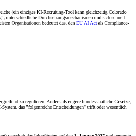
iche (ein einziges KI-Recruiting-Tool kann gleichzeitig Colorado
ng", unterschiedliche Durchsetzungsmechanismen und sich schnell
isten Organisationen bedeutet das, den
EU AI Act
als Compliance-
rgreifend zu regulieren. Anders als engere bundesstaatliche Gesetze,
-System, das "folgenreiche Entscheidungen" trifft oder wesentlich
t) verschob das Inkrafttreten auf den
1. Januar 2027
und verengte