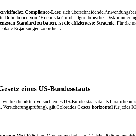
ervielfachte Compliance-Last
: sich überschneidende Anwendungsbere
te Definitionen von "Hochrisiko" und "algorithmischer Diskriminieru
ngsten Standard zu bauen, ist die effizienteste Strategie.
Für die me
s lokale Ergänzungen zu ordnen.
Gesetz eines US-Bundesstaats
den weitreichendsten Versuch eines US-Bundesstaats dar, KI branchenübe
n, Versicherungsprüfung), gilt Colorados Gesetz
horizontal
für jedes KI
ng vom Mai 2026
(von Gouverneur Polis am 14. Mai 2026 unterzeichne