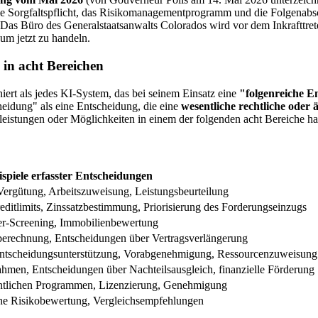
e Sorgfaltspflicht, das Risikomanagementprogramm und die Folgenabsch
s Büro des Generalstaatsanwalts Colorados wird vor dem Inkrafttreten
 um jetzt zu handeln.
in acht Bereichen
iniert als jedes KI-System, das bei seinem Einsatz eine
"folgenreiche E
cheidung" als eine Entscheidung, die eine
wesentliche rechtliche oder
leistungen oder Möglichkeiten in einem der folgenden acht Bereiche ha
ispiele erfasster Entscheidungen
Vergütung, Arbeitszuweisung, Leistungsbeurteilung
ditlimits, Zinssatzbestimmung, Priorisierung des Forderungseinzugs
er-Screening, Immobilienbewertung
berechnung, Entscheidungen über Vertragsverlängerung
ntscheidungsunterstützung, Vorabgenehmigung, Ressourcenzuweisung
hmen, Entscheidungen über Nachteilsausgleich, finanzielle Förderung
entlichen Programmen, Lizenzierung, Genehmigung
che Risikobewertung, Vergleichsempfehlungen