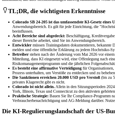
TL;DR, die wichtigsten Erkenntnisse
Colorado SB 24-205 ist das umfassendste KI-Gesetz eines 
Anwendungsbereich. Es gilt für jede Einrichtung, die "Hochris
beeinflussen.
Acht Bereiche sind abgedeckt:
Beschäftigung, Kreditvergabe,
dieser Bereiche arbeitet, sind Sie im Anwendungsbereich.
Entwickler
müssen Trainingsdaten dokumentieren, bekannte Di
melden und eine öffentliche Erklärung zu jedem Hochrisiko-Sys
Betreiber
stehen nach der Änderung vom Mai 2026 vor einem ve
Mitteilung, dass KI eingesetzt wird, eine Offenlegung nach eine
Risikomanagementprogramm und die jährlichen Folgenabschät
Es besteht eine affirmative Verteidigung
für Organisationen,
Prozess unterhalten, um Verstöße zu entdecken und zu beheben
Die Sanktionen erreichen 20.000 USD pro Verstoß
(bis zu 
privates Klagerecht gibt es nicht.
Colorado ist nicht allein.
Allein in den Sitzungsperioden 202
York, Illinois, Texas und Connecticut zu den aktivsten gehörten
Praktische Strategie:
Bauen Sie Ihr Compliance-Programm nac
Verbraucherbenachrichtigung und AG-Meldung darüber. Nutz
Die KI-Regulierungslandschaft der US-Bu