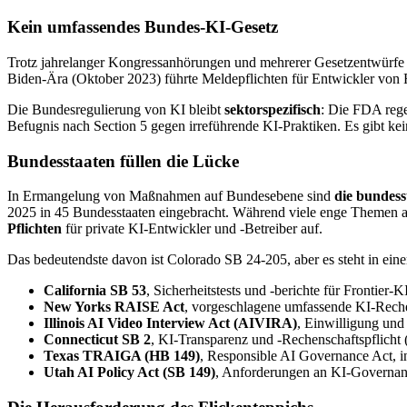
Kein umfassendes Bundes-KI-Gesetz
Trotz jahrelanger Kongressanhörungen und mehrerer Gesetzentwürfe 
Biden-Ära (Oktober 2023) führte Meldepflichten für Entwickler von 
Die Bundesregulierung von KI bleibt
sektorspezifisch
: Die FDA rege
Befugnis nach Section 5 gegen irreführende KI-Praktiken. Es gibt ke
Bundesstaaten füllen die Lücke
In Ermangelung von Maßnahmen auf Bundesebene sind
die bundess
2025 in 45 Bundesstaaten eingebracht. Während viele enge Themen ad
Pflichten
für private KI-Entwickler und -Betreiber auf.
Das bedeutendste davon ist Colorado SB 24-205, aber es steht in ein
California SB 53
, Sicherheitstests und -berichte für Frontier-
New Yorks RAISE Act
, vorgeschlagene umfassende KI-Reche
Illinois AI Video Interview Act (AIVIRA)
, Einwilligung un
Connecticut SB 2
, KI-Transparenz und -Rechenschaftspflicht 
Texas TRAIGA (HB 149)
, Responsible AI Governance Act, i
Utah AI Policy Act (SB 149)
, Anforderungen an KI-Governan