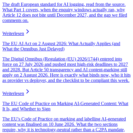
The draft European standard for AI logging, read from the source.
What Part 1 covers, when the enquiry windows actually ran, why
Article 12 does not bite until December 2027, and the gap we filed
comments on.
Weiterlesen
The EU AI Act on 2 August 2026: What Actually Applies (and
What the Omnibus Just Delayed)
The Digital Omnibus (Regulation (EU) 2026/1744) entered into
force on 27 July 2026 and pushed most high-risk deadlines to 2027
and 2028. But Article 50 transparency and AI content-marking still
apply on 2 August 2026. Here is exactly what binds now, who it hits
as provider vs deployer, and the checklist to be compliant this week.
Weiterlesen
The EU Code of Practice on Marking AI-Generated Content: What
It Is, and Whether to Sign
The EU's Code of Practice on marking and labelling AI-generated
content was finalised on 10 June 2026. What the two sections
require, why it is technology-neutral rather than a C2PA mandate,