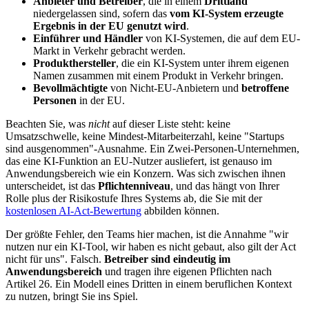
Anbieter und Betreiber
, die in einem
Drittland
niedergelassen sind, sofern das
vom KI-System erzeugte
Ergebnis in der EU genutzt wird
.
Einführer und Händler
von KI-Systemen, die auf dem EU-
Markt in Verkehr gebracht werden.
Produkthersteller
, die ein KI-System unter ihrem eigenen
Namen zusammen mit einem Produkt in Verkehr bringen.
Bevollmächtigte
von Nicht-EU-Anbietern und
betroffene
Personen
in der EU.
Beachten Sie, was
nicht
auf dieser Liste steht: keine
Umsatzschwelle, keine Mindest-Mitarbeiterzahl, keine "Startups
sind ausgenommen"-Ausnahme. Ein Zwei-Personen-Unternehmen,
das eine KI-Funktion an EU-Nutzer ausliefert, ist genauso im
Anwendungsbereich wie ein Konzern. Was sich zwischen ihnen
unterscheidet, ist das
Pflichtenniveau
, und das hängt von Ihrer
Rolle plus der Risikostufe Ihres Systems ab, die Sie mit der
kostenlosen AI-Act-Bewertung
abbilden können.
Der größte Fehler, den Teams hier machen, ist die Annahme "wir
nutzen nur ein KI-Tool, wir haben es nicht gebaut, also gilt der Act
nicht für uns". Falsch.
Betreiber sind eindeutig im
Anwendungsbereich
und tragen ihre eigenen Pflichten nach
Artikel 26. Ein Modell eines Dritten in einem beruflichen Kontext
zu nutzen, bringt Sie ins Spiel.