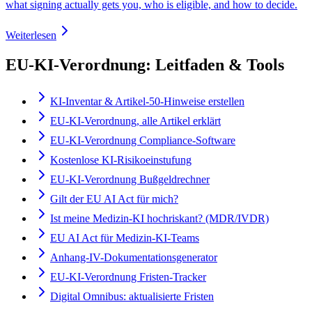
what signing actually gets you, who is eligible, and how to decide.
Weiterlesen
EU-KI-Verordnung: Leitfaden & Tools
KI-Inventar & Artikel-50-Hinweise erstellen
EU-KI-Verordnung, alle Artikel erklärt
EU-KI-Verordnung Compliance-Software
Kostenlose KI-Risikoeinstufung
EU-KI-Verordnung Bußgeldrechner
Gilt der EU AI Act für mich?
Ist meine Medizin-KI hochriskant? (MDR/IVDR)
EU AI Act für Medizin-KI-Teams
Anhang-IV-Dokumentationsgenerator
EU-KI-Verordnung Fristen-Tracker
Digital Omnibus: aktualisierte Fristen