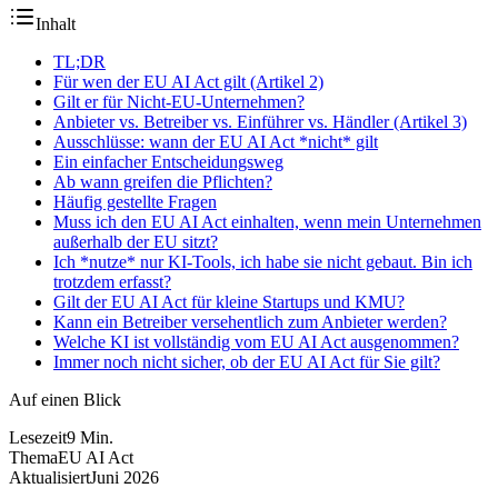
Inhalt
TL;DR
Für wen der EU AI Act gilt (Artikel 2)
Gilt er für Nicht-EU-Unternehmen?
Anbieter vs. Betreiber vs. Einführer vs. Händler (Artikel 3)
Ausschlüsse: wann der EU AI Act *nicht* gilt
Ein einfacher Entscheidungsweg
Ab wann greifen die Pflichten?
Häufig gestellte Fragen
Muss ich den EU AI Act einhalten, wenn mein Unternehmen
außerhalb der EU sitzt?
Ich *nutze* nur KI-Tools, ich habe sie nicht gebaut. Bin ich
trotzdem erfasst?
Gilt der EU AI Act für kleine Startups und KMU?
Kann ein Betreiber versehentlich zum Anbieter werden?
Welche KI ist vollständig vom EU AI Act ausgenommen?
Immer noch nicht sicher, ob der EU AI Act für Sie gilt?
Auf einen Blick
Lesezeit
9
Min.
Thema
EU AI Act
Aktualisiert
Juni 2026