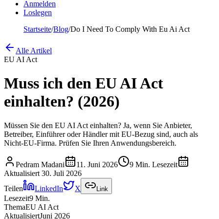
Anmelden
Loslegen
Startseite
/
Blog
/
Do I Need To Comply With Eu Ai Act
Alle Artikel
EU AI Act
Muss ich den EU AI Act
einhalten? (2026)
Müssen Sie den EU AI Act einhalten? Ja, wenn Sie Anbieter,
Betreiber, Einführer oder Händler mit EU-Bezug sind, auch als
Nicht-EU-Firma. Prüfen Sie Ihren Anwendungsbereich.
Pedram Madani
11. Juni 2026
9 Min. Lesezeit
Aktualisiert
30. Juli 2026
Teilen
LinkedIn
X
Link
Lesezeit
9
Min.
Thema
EU AI Act
Aktualisiert
Juni 2026