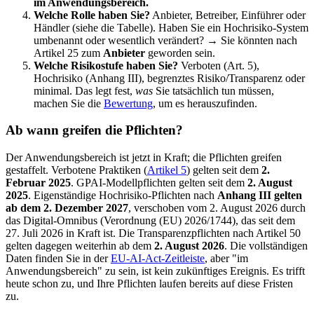
im Anwendungsbereich.
Welche Rolle haben Sie?
Anbieter, Betreiber, Einführer oder
Händler (siehe die Tabelle). Haben Sie ein Hochrisiko-System
umbenannt oder wesentlich verändert? → Sie könnten nach
Artikel 25 zum
Anbieter
geworden sein.
Welche Risikostufe haben Sie?
Verboten (Art. 5),
Hochrisiko (Anhang III), begrenztes Risiko/Transparenz oder
minimal. Das legt fest,
was
Sie tatsächlich tun müssen,
machen Sie die
Bewertung
, um es herauszufinden.
Ab wann greifen die Pflichten?
Der Anwendungsbereich ist jetzt in Kraft; die Pflichten greifen
gestaffelt. Verbotene Praktiken (
Artikel 5
) gelten seit dem
2.
Februar 2025
. GPAI-Modellpflichten gelten seit dem
2. August
2025
. Eigenständige Hochrisiko-Pflichten nach
Anhang III gelten
ab dem 2. Dezember 2027
, verschoben vom 2. August 2026 durch
das Digital-Omnibus (Verordnung (EU) 2026/1744), das seit dem
27. Juli 2026 in Kraft ist. Die Transparenzpflichten nach Artikel 50
gelten dagegen weiterhin ab dem
2. August 2026
. Die vollständigen
Daten finden Sie in der
EU-AI-Act-Zeitleiste
, aber "im
Anwendungsbereich" zu sein, ist kein zukünftiges Ereignis. Es trifft
heute schon zu, und Ihre Pflichten laufen bereits auf diese Fristen
zu.