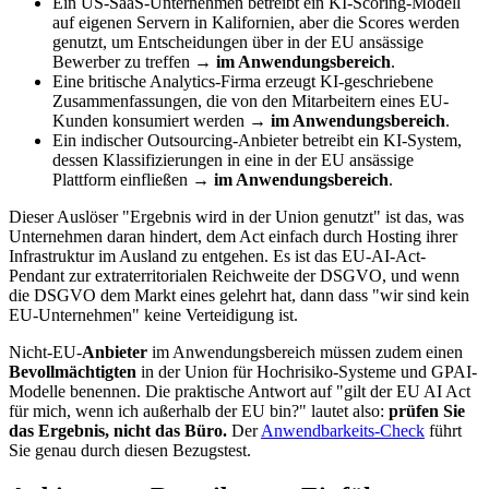
Ein US-SaaS-Unternehmen betreibt ein KI-Scoring-Modell
auf eigenen Servern in Kalifornien, aber die Scores werden
genutzt, um Entscheidungen über in der EU ansässige
Bewerber zu treffen →
im Anwendungsbereich
.
Eine britische Analytics-Firma erzeugt KI-geschriebene
Zusammenfassungen, die von den Mitarbeitern eines EU-
Kunden konsumiert werden →
im Anwendungsbereich
.
Ein indischer Outsourcing-Anbieter betreibt ein KI-System,
dessen Klassifizierungen in eine in der EU ansässige
Plattform einfließen →
im Anwendungsbereich
.
Dieser Auslöser "Ergebnis wird in der Union genutzt" ist das, was
Unternehmen daran hindert, dem Act einfach durch Hosting ihrer
Infrastruktur im Ausland zu entgehen. Es ist das EU-AI-Act-
Pendant zur extraterritorialen Reichweite der DSGVO, und wenn
die DSGVO dem Markt eines gelehrt hat, dann dass "wir sind kein
EU-Unternehmen" keine Verteidigung ist.
Nicht-EU-
Anbieter
im Anwendungsbereich müssen zudem einen
Bevollmächtigten
in der Union für Hochrisiko-Systeme und GPAI-
Modelle benennen. Die praktische Antwort auf "gilt der EU AI Act
für mich, wenn ich außerhalb der EU bin?" lautet also:
prüfen Sie
das Ergebnis, nicht das Büro.
Der
Anwendbarkeits-Check
führt
Sie genau durch diesen Bezugstest.