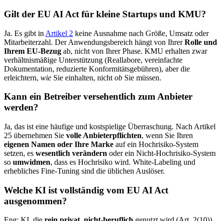
Gilt der EU AI Act für kleine Startups und KMU?
Ja. Es gibt in
Artikel 2
keine Ausnahme nach Größe, Umsatz oder
Mitarbeiterzahl. Der Anwendungsbereich hängt von Ihrer
Rolle und
Ihrem EU-Bezug
ab, nicht von Ihrer Phase. KMU erhalten zwar
verhältnismäßige Unterstützung (Reallabore, vereinfachte
Dokumentation, reduzierte Konformitätsgebühren), aber die
erleichtern,
wie
Sie einhalten, nicht
ob
Sie müssen.
Kann ein Betreiber versehentlich zum Anbieter
werden?
Ja, das ist eine häufige und kostspielige Überraschung. Nach Artikel
25 übernehmen Sie
volle Anbieterpflichten
, wenn Sie Ihren
eigenen Namen oder Ihre Marke
auf ein Hochrisiko-System
setzen, es
wesentlich verändern
oder ein Nicht-Hochrisiko-System
so
umwidmen
, dass es Hochrisiko wird. White-Labeling und
erhebliches Fine-Tuning sind die üblichen Auslöser.
Welche KI ist vollständig vom EU AI Act
ausgenommen?
Eng: KI, die
rein privat, nicht-beruflich
genutzt wird (Art. 2(10)),