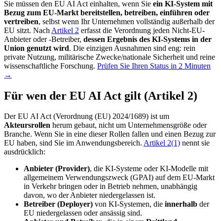
Sie müssen den EU AI Act einhalten, wenn Sie
ein KI-System mit
Bezug zum EU-Markt bereitstellen, betreiben, einführen oder
vertreiben
, selbst wenn Ihr Unternehmen vollständig außerhalb der
EU sitzt. Nach
Artikel 2
erfasst die Verordnung jeden Nicht-EU-
Anbieter oder -Betreiber,
dessen Ergebnis des KI-Systems in der
Union genutzt wird
. Die einzigen Ausnahmen sind eng: rein
private Nutzung, militärische Zwecke/nationale Sicherheit und reine
wissenschaftliche Forschung.
Prüfen Sie Ihren Status in 2 Minuten
→
Für wen der EU AI Act gilt (Artikel 2)
Der EU AI Act (Verordnung (EU) 2024/1689) ist um
Akteursrollen
herum gebaut, nicht um Unternehmensgröße oder
Branche. Wenn Sie in eine dieser Rollen fallen und einen Bezug zur
EU haben, sind Sie im Anwendungsbereich.
Artikel 2(1)
nennt sie
ausdrücklich:
Anbieter (Provider)
, die KI-Systeme oder KI-Modelle mit
allgemeinem Verwendungszweck (GPAI) auf dem EU-Markt
in Verkehr bringen oder in Betrieb nehmen, unabhängig
davon, wo der Anbieter niedergelassen ist.
Betreiber (Deployer)
von KI-Systemen, die
innerhalb
der
EU niedergelassen oder ansässig sind.