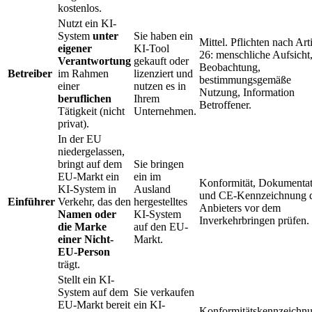
kostenlos.
Nutzt ein KI-
System
unter
Sie haben ein
Mittel. Pflichten nach Art
eigener
KI-Tool
26: menschliche Aufsicht
Verantwortung
gekauft oder
Beobachtung,
Betreiber
im Rahmen
lizenziert und
bestimmungsgemäße
einer
nutzen es in
Nutzung, Information
beruflichen
Ihrem
Betroffener.
Tätigkeit (nicht
Unternehmen.
privat).
In der EU
niedergelassen,
bringt auf dem
Sie bringen
EU-Markt ein
ein im
Konformität, Dokumentat
KI-System in
Ausland
und CE-Kennzeichnung 
Einführer
Verkehr, das den
hergestelltes
Anbieters vor dem
Namen oder
KI-System
Inverkehrbringen prüfen.
die Marke
auf den EU-
einer Nicht-
Markt.
EU-Person
trägt.
Stellt ein KI-
System auf dem
Sie verkaufen
EU-Markt bereit
ein KI-
Konformitätskennzeichn