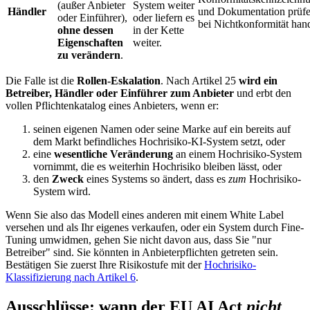
(außer Anbieter
System weiter
Händler
und Dokumentation prüfe
oder Einführer),
oder liefern es
bei Nichtkonformität han
ohne dessen
in der Kette
Eigenschaften
weiter.
zu verändern
.
Die Falle ist die
Rollen-Eskalation
. Nach Artikel 25
wird ein
Betreiber, Händler oder Einführer zum Anbieter
und erbt den
vollen Pflichtenkatalog eines Anbieters, wenn er:
seinen eigenen Namen oder seine Marke auf ein bereits auf
dem Markt befindliches Hochrisiko-KI-System setzt, oder
eine
wesentliche Veränderung
an einem Hochrisiko-System
vornimmt, die es weiterhin Hochrisiko bleiben lässt, oder
den
Zweck
eines Systems so ändert, dass es
zum
Hochrisiko-
System wird.
Wenn Sie also das Modell eines anderen mit einem White Label
versehen und als Ihr eigenes verkaufen, oder ein System durch Fine-
Tuning umwidmen, gehen Sie nicht davon aus, dass Sie "nur
Betreiber" sind. Sie könnten in Anbieterpflichten getreten sein.
Bestätigen Sie zuerst Ihre Risikostufe mit der
Hochrisiko-
Klassifizierung nach Artikel 6
.
Ausschlüsse: wann der EU AI Act
nicht