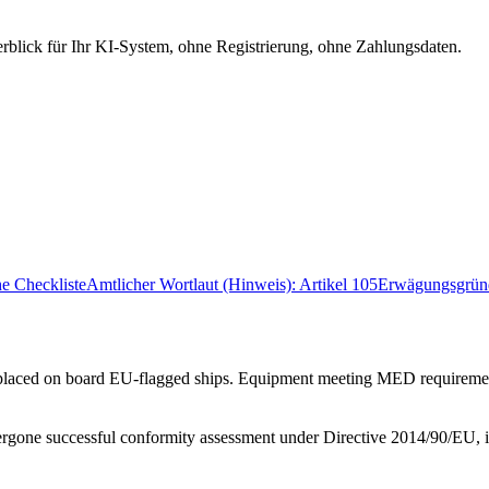
berblick für Ihr KI-System, ohne Registrierung, ohne Zahlungsdaten.
he Checkliste
Amtlicher Wortlaut (Hinweis): Artikel 105
Erwägungsgrün
 placed on board EU-flagged ships. Equipment meeting MED requiremen
rgone successful conformity assessment under Directive 2014/90/EU, in