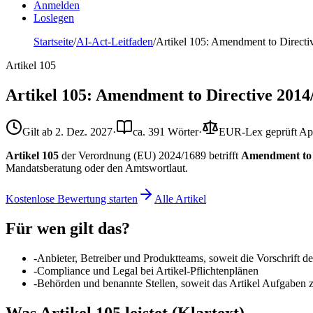
Anmelden
Loslegen
Startseite
/
AI-Act-Leitfaden
/
Artikel 105: Amendment to Direct
Artikel
105
Artikel 105: Amendment to Directive 2014
Gilt ab
2. Dez. 2027
·
ca. 391 Wörter
·
EUR-Lex geprüft
Ap
Artikel 105
der Verordnung (EU) 2024/1689 betrifft
Amendment to 
Mandatsberatung oder den Amtswortlaut.
Kostenlose Bewertung starten
Alle Artikel
Für wen gilt das?
-
Anbieter, Betreiber und Produktteams, soweit die Vorschrift 
-
Compliance und Legal bei Artikel-Pflichtenplänen
-
Behörden und benannte Stellen, soweit das Artikel Aufgaben 
Was Artikel 105 leistet (Klartext)