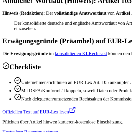
Amtlicher Wortlaut (Hinweis): Artikel 105
Hinweis (Redaktion):
Der
vollständige Amtswortlaut
von
Artikel
Der konsolidierte deutsche und englische Amtswortlaut von A
einzusehen.
Erwägungsgründe (Präambel) auf EUR-L
Die
Erwägungsgründe
im
konsolidierten KI-Rechtsakt
können den
Checkliste
Unternehmensrichtlinien an EUR-Lex Art. 105 anknüpfen.
Mit DSFA/Konformität koppeln, soweit Daten oder Produkts
Nach delegierten/umsetzenden Rechtsakten der Kommission
Offiziellen Text auf EUR-Lex lesen
Pflichten über Artikel hinweg kartieren-kostenlose Einschätzung.
Kostenlose Bewertung starten