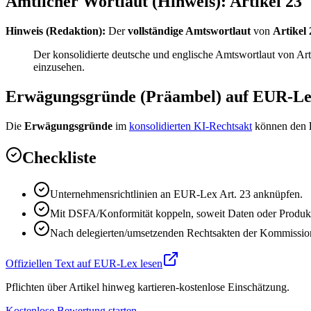
Amtlicher Wortlaut (Hinweis): Artikel 23
Hinweis (Redaktion):
Der
vollständige Amtswortlaut
von
Artikel 
Der konsolidierte deutsche und englische Amtswortlaut von A
einzusehen.
Erwägungsgründe (Präambel) auf EUR-L
Die
Erwägungsgründe
im
konsolidierten KI-Rechtsakt
können den
Checkliste
Unternehmensrichtlinien an EUR-Lex Art. 23 anknüpfen.
Mit DSFA/Konformität koppeln, soweit Daten oder Produkts
Nach delegierten/umsetzenden Rechtsakten der Kommission
Offiziellen Text auf EUR-Lex lesen
Pflichten über Artikel hinweg kartieren-kostenlose Einschätzung.
Kostenlose Bewertung starten