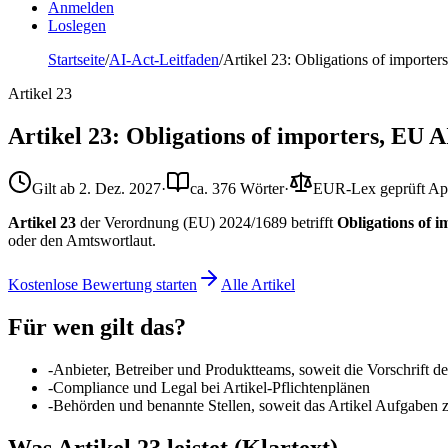
Anmelden
Loslegen
Startseite
/
AI-Act-Leitfaden
/
Artikel 23: Obligations of importer
Artikel
23
Artikel 23: Obligations of importers, EU A
Gilt ab
2. Dez. 2027
·
ca. 376 Wörter
·
EUR-Lex geprüft
Ap
Artikel 23
der Verordnung (EU) 2024/1689 betrifft
Obligations of 
oder den Amtswortlaut.
Kostenlose Bewertung starten
Alle Artikel
Für wen gilt das?
-
Anbieter, Betreiber und Produktteams, soweit die Vorschrift 
-
Compliance und Legal bei Artikel-Pflichtenplänen
-
Behörden und benannte Stellen, soweit das Artikel Aufgaben 
Was Artikel 23 leistet (Klartext)