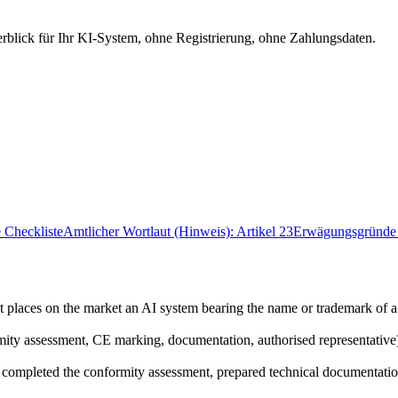
berblick für Ihr KI-System, ohne Registrierung, ohne Zahlungsdaten.
e Checkliste
Amtlicher Wortlaut (Hinweis): Artikel 23
Erwägungsgründe 
at places on the market an AI system bearing the name or trademark of a p
rmity assessment, CE marking, documentation, authorised representative)
as completed the conformity assessment, prepared technical documentati