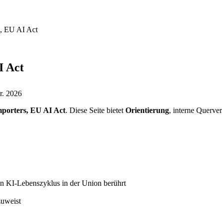
s, EU AI Act
I Act
r. 2026
importers, EU AI Act
. Diese Seite bietet
Orientierung
, interne Querv
den KI-Lebenszyklus in der Union berührt
zuweist