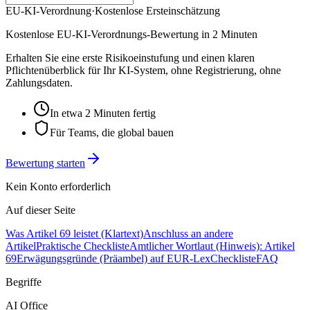
EU-KI-Verordnung
·
Kostenlose Ersteinschätzung
Kostenlose EU-KI-Verordnungs-Bewertung in 2 Minuten
Erhalten Sie eine erste Risikoeinstufung und einen klaren
Pflichtenüberblick für Ihr KI-System, ohne Registrierung, ohne
Zahlungsdaten.
In etwa 2 Minuten fertig
Für Teams, die global bauen
Bewertung starten
Kein Konto erforderlich
Auf dieser Seite
Was Artikel 69 leistet (Klartext)
Anschluss an andere
Artikel
Praktische Checkliste
Amtlicher Wortlaut (Hinweis): Artikel
69
Erwägungsgründe (Präambel) auf EUR-Lex
Checkliste
FAQ
Begriffe
AI Office