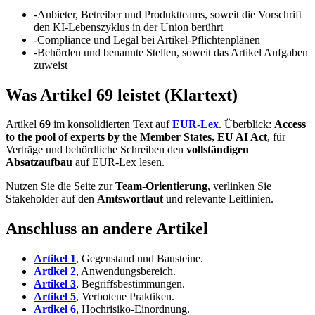
-
Anbieter, Betreiber und Produktteams, soweit die Vorschrift
den KI-Lebenszyklus in der Union berührt
-
Compliance und Legal bei Artikel-Pflichtenplänen
-
Behörden und benannte Stellen, soweit das Artikel Aufgaben
zuweist
Was Artikel 69 leistet (Klartext)
Artikel
69
im konsolidierten Text auf
EUR-Lex
. Überblick:
Access
to the pool of experts by the Member States, EU AI Act
, für
Verträge und behördliche Schreiben den
vollständigen
Absatzaufbau
auf EUR-Lex lesen.
Nutzen Sie die Seite zur
Team-Orientierung
, verlinken Sie
Stakeholder auf den
Amtswortlaut
und relevante Leitlinien.
Anschluss an andere Artikel
Artikel 1
, Gegenstand und Bausteine.
Artikel 2
, Anwendungsbereich.
Artikel 3
, Begriffsbestimmungen.
Artikel 5
, Verbotene Praktiken.
Artikel 6
, Hochrisiko-Einordnung.