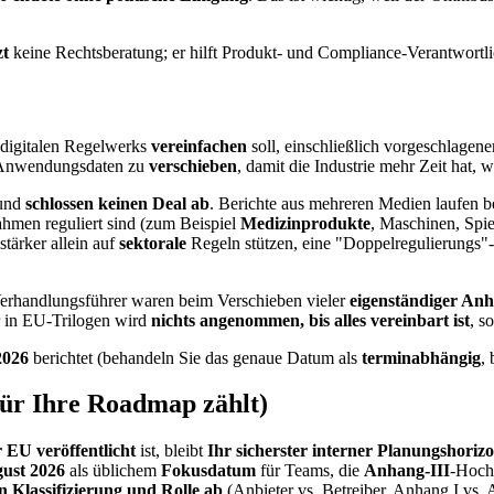
zt
keine Rechtsberatung; er hilft Produkt- und Compliance-Verantwortl
 digitalen Regelwerks
vereinfachen
soll, einschließlich vorgeschlagen
Anwendungsdaten zu
verschieben
, damit die Industrie mehr Zeit hat,
 und
schlossen keinen Deal ab
. Berichte aus mehreren Medien laufen b
hmen reguliert sind (zum Beispiel
Medizinprodukte
, Maschinen, Spie
stärker allein auf
sektorale
Regeln stützen, eine "Doppelregulierungs"-D
erhandlungsführer waren beim Verschieben vieler
eigenständiger Anh
er in EU-Trilogen wird
nichts angenommen, bis alles vereinbart ist
, s
2026
berichtet (behandeln Sie das genaue Datum als
terminabhängig
, 
 für Ihre Roadmap zählt)
EU veröffentlicht
ist, bleibt
Ihr sicherster interner Planungshorizo
gust 2026
als üblichem
Fokusdatum
für Teams, die
Anhang-III
-Hochr
 Klassifizierung und Rolle ab
(Anbieter vs. Betreiber, Anhang I vs. 