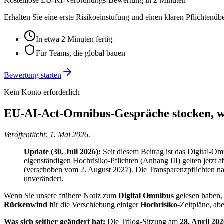
Kostenlose EU-KI-Verordnungs-Bewertung in 2 Minuten
Erhalten Sie eine erste Risikoeinstufung und einen klaren Pflichtenü
In etwa 2 Minuten fertig
Für Teams, die global bauen
Bewertung starten
Kein Konto erforderlich
EU-AI-Act-Omnibus-Gespräche stocken, wa
Veröffentlicht: 1. Mai 2026.
Update (30. Juli 2026):
Seit diesem Beitrag ist das Digital-O
eigenständigen Hochrisiko-Pflichten (Anhang III) gelten jetzt
(verschoben vom 2. August 2027). Die Transparenzpflichten na
unverändert.
Wenn Sie unsere frühere Notiz zum
Digital Omnibus
gelesen haben
Rückenwind
für die Verschiebung einiger
Hochrisiko
-Zeitpläne, ab
Was sich seither geändert hat:
Die Trilog-Sitzung am
28. April 20