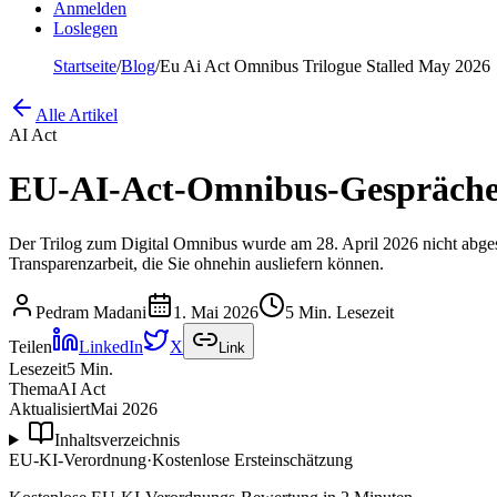
Anmelden
Loslegen
Startseite
/
Blog
/
Eu Ai Act Omnibus Trilogue Stalled May 2026
Alle Artikel
AI Act
EU-AI-Act-Omnibus-Gespräche s
Der Trilog zum Digital Omnibus wurde am 28. April 2026 nicht abgesc
Transparenzarbeit, die Sie ohnehin ausliefern können.
Pedram Madani
1. Mai 2026
5 Min. Lesezeit
Teilen
LinkedIn
X
Link
Lesezeit
5
Min.
Thema
AI Act
Aktualisiert
Mai 2026
Inhaltsverzeichnis
EU-KI-Verordnung
·
Kostenlose Ersteinschätzung