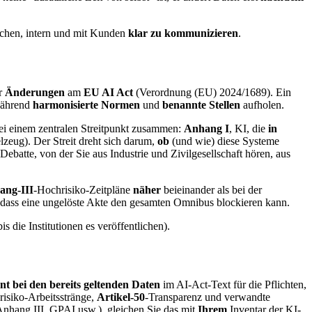
ichen, intern und mit Kunden
klar zu kommunizieren
.
er
Änderungen
am
EU AI Act
(Verordnung (EU) 2024/1689). Ein
 während
harmonisierte Normen
und
benannte Stellen
aufholen.
ei einem zentralen Streitpunkt zusammen:
Anhang I
, KI, die
in
lzeug). Der Streit dreht sich darum,
ob
(und wie) diese Systeme
ebatte, von der Sie aus Industrie und Zivilgesellschaft hören, aus
ang-III
-Hochrisiko-Zeitpläne
näher
beieinander als bei der
odass eine ungelöste Akte den gesamten Omnibus blockieren kann.
bis die Institutionen es veröffentlichen).
nt bei den bereits geltenden Daten
im AI-Act-Text für die Pflichten,
isiko-Arbeitsstränge,
Artikel-50
-Transparenz und verwandte
Anhang III, GPAI usw.), gleichen Sie das mit
Ihrem
Inventar der KI-