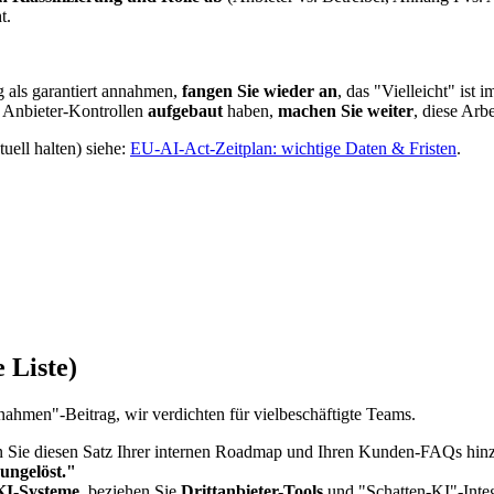
t.
 als garantiert annahmen,
fangen Sie wieder an
, das "Vielleicht" ist
d Anbieter-Kontrollen
aufgebaut
haben,
machen Sie weiter
, diese Arbe
uell halten) siehe:
EU-AI-Act-Zeitplan: wichtige Daten & Fristen
.
 Liste)
ahmen"-Beitrag, wir verdichten für vielbeschäftigte Teams.
n Sie diesen Satz Ihrer internen Roadmap und Ihren Kunden-FAQs hin
ungelöst."
 KI-Systeme
, beziehen Sie
Drittanbieter-Tools
und "Schatten-KI"-Integ