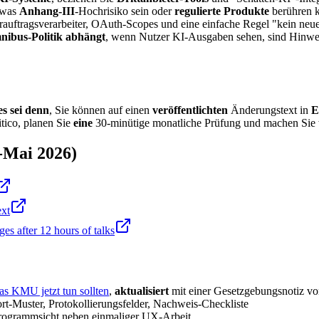
, was
Anhang-III
-Hochrisiko sein oder
regulierte Produkte
berühren k
terauftragsverarbeiter, OAuth-Scopes und eine einfache Regel "kein ne
mnibus-Politik abhängt
, wenn Nutzer KI-Ausgaben sehen, sind Hinwe
es sei denn
, Sie können auf einen
veröffentlichten
Änderungstext in
E
tico, planen Sie
eine
30-minütige monatliche Prüfung und machen Sie 
-Mai 2026)
ext
es after 12 hours of talks
as KMU jetzt tun sollten
,
aktualisiert
mit einer Gesetzgebungsnotiz v
t-Muster, Protokollierungsfelder, Nachweis-Checkliste
 Programmsicht neben einmaliger UX-Arbeit