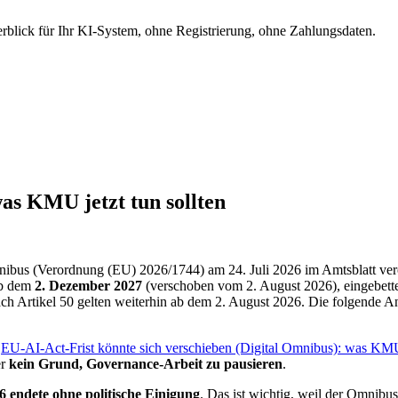
berblick für Ihr KI-System, ohne Registrierung, ohne Zahlungsdaten.
s KMU jetzt tun sollten
mnibus (Verordnung (EU) 2026/1744) am 24. Juli 2026 im Amtsblatt veröf
 ab dem
2. Dezember 2027
(verschoben vom 2. August 2026), eingebett
ch Artikel 50 gelten weiterhin ab dem 2. August 2026. Die folgende A
,
EU-AI-Act-Frist könnte sich verschieben (Digital Omnibus): was KMU 
er
kein Grund, Governance-Arbeit zu pausieren
.
26 endete ohne politische Einigung
. Das ist wichtig, weil der Omnibus 