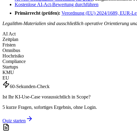
Kostenlose AI-Act-Bewertung durchführen
Primärrecht (prüfen):
Verordnung (EU) 2024/1689, EUR-L
Legalithm-Materialien sind ausschließlich operative Orientierung und
AI Act
Zeitplan
Fristen
Omnibus
Hochrisiko
Compliance
Startups
KMU
EU
60-Sekunden-Check
Ist Ihr KI-Use-Case voraussichtlich in Scope?
5 kurze Fragen, sofortiges Ergebnis, ohne Login.
Quiz starten