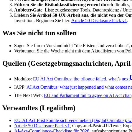
Führen Sie die Risikoklassifizierung erneut durch
für alles
Anbieter-Gate
, Liste zugelassener Tools, Datenresidenz / Un
Liefern Sie Artikel-50-UX-Arbeit aus, die nicht von der O
Investition. Beginnen Sie hier:
Article 50 Disclosure Pack v1
.
Was Sie
nicht
tun sollten
Sagen Sie Ihrem Vorstand nicht "die Fristen sind verschoben",
Verbrennen Sie die Woche nicht mit dem Aktualisieren von Poli
Quellen (Gesetzgebungsnachrichten, April
Modulos:
EU AI Act Omnibus: the trilogue failed, what’s next
IAPP:
AI Act Omnibus: what just happened and what comes n
The Next Web:
EU and Parliament fail to agree on AI Act chang
Verwandtes (Legalithm)
EU-AI-Act-Frist könnte sich verschieben (Digital Omnibus): w
Article 50 Disclosure Pack v1
, Copy-und-Paste-UI-Texte, Expor
AI-Act-Compliance-Checkliste für 2026
, aufgabenorientierte