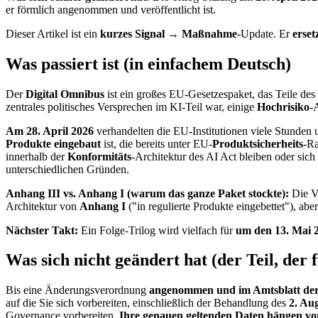
er förmlich angenommen und veröffentlicht ist.
Dieser Artikel ist ein
kurzes Signal → Maßnahme
-Update. Er
erset
Was passiert ist (in einfachem Deutsch)
Der
Digital Omnibus
ist ein großes EU-Gesetzespaket, das Teile des
zentrales politisches Versprechen im KI-Teil war, einige
Hochrisiko
-
Am 28. April 2026
verhandelten die EU-Institutionen viele Stunden
Produkte eingebaut
ist, die bereits unter EU-
Produktsicherheits
-Ra
innerhalb der
Konformitäts
-Architektur des AI Act bleiben oder sich 
unterschiedlichen Gründen.
Anhang III vs. Anhang I (warum das ganze Paket stockte):
Die V
Architektur von
Anhang I
("in regulierte Produkte eingebettet"), ab
Nächster Takt:
Ein Folge-Trilog wird vielfach für
um den 13. Mai 
Was sich
nicht
geändert hat (der Teil, der
Bis eine Änderungsverordnung
angenommen und im Amtsblatt der 
auf die Sie sich vorbereiten, einschließlich der Behandlung des
2. Au
Governance vorbereiten.
Ihre genauen geltenden Daten hängen von