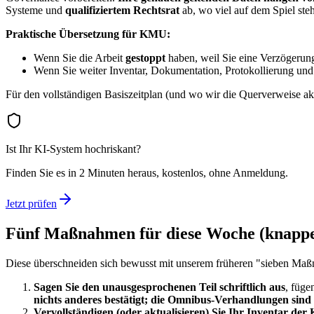
Systeme und
qualifiziertem Rechtsrat
ab, wo viel auf dem Spiel steh
Praktische Übersetzung für KMU:
Wenn Sie die Arbeit
gestoppt
haben, weil Sie eine Verzögerung
Wenn Sie weiter Inventar, Dokumentation, Protokollierung un
Für den vollständigen Basiszeitplan (und wo wir die Querverweise akt
Ist Ihr KI-System hochriskant?
Finden Sie es in 2 Minuten heraus, kostenlos, ohne Anmeldung.
Jetzt prüfen
Fünf Maßnahmen für
diese Woche
(knappe
Diese überschneiden sich bewusst mit unserem früheren "sieben Maßn
Sagen Sie den unausgesprochenen Teil schriftlich aus
, füge
nichts anderes bestätigt; die Omnibus-Verhandlungen sind 
Vervollständigen (oder aktualisieren) Sie Ihr Inventar der