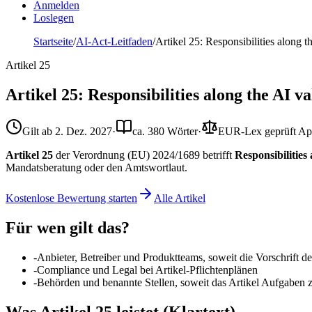
Anmelden
Loslegen
Startseite
/
AI-Act-Leitfaden
/
Artikel 25: Responsibilities along 
Artikel
25
Artikel 25: Responsibilities along the AI v
Gilt ab
2. Dez. 2027
·
ca. 380 Wörter
·
EUR-Lex geprüft
Ap
Artikel 25
der Verordnung (EU) 2024/1689 betrifft
Responsibilities
Mandatsberatung oder den Amtswortlaut.
Kostenlose Bewertung starten
Alle Artikel
Für wen gilt das?
-
Anbieter, Betreiber und Produktteams, soweit die Vorschrift 
-
Compliance und Legal bei Artikel-Pflichtenplänen
-
Behörden und benannte Stellen, soweit das Artikel Aufgaben 
Was Artikel 25 leistet (Klartext)