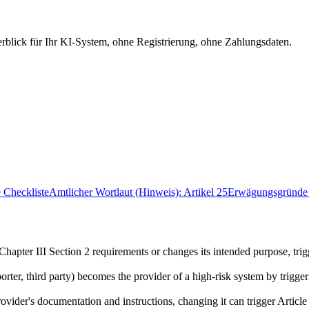
berblick für Ihr KI-System, ohne Registrierung, ohne Zahlungsdaten.
e Checkliste
Amtlicher Wortlaut (Hinweis): Artikel 25
Erwägungsgründe 
hapter III Section 2 requirements or changes its intended purpose, trigg
rter, third party) becomes the provider of a high-risk system by trigger
vider's documentation and instructions, changing it can trigger Article 