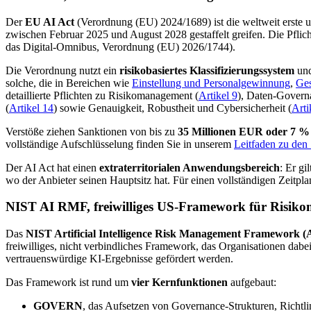
Der
EU AI Act
(Verordnung (EU) 2024/1689) ist die weltweit erste um
zwischen Februar 2025 und August 2028 gestaffelt greifen. Die Pflic
das Digital-Omnibus, Verordnung (EU) 2026/1744).
Die Verordnung nutzt ein
risikobasiertes Klassifizierungssystem
und
solche, die in Bereichen wie
Einstellung und Personalgewinnung
,
Ge
detaillierte Pflichten zu Risikomanagement (
Artikel 9
), Daten-Govern
(
Artikel 14
) sowie Genauigkeit, Robustheit und Cybersicherheit (
Arti
Verstöße ziehen Sanktionen von bis zu
35 Millionen EUR oder 7 % 
vollständige Aufschlüsselung finden Sie in unserem
Leitfaden zu den
Der AI Act hat einen
extraterritorialen Anwendungsbereich
: Er gi
wo der Anbieter seinen Hauptsitz hat. Für einen vollständigen Zeitpl
NIST AI RMF, freiwilliges US-Framework für Risik
Das
NIST Artificial Intelligence Risk Management Framework (
freiwilliges, nicht verbindliches Framework, das Organisationen dabei
vertrauenswürdige KI-Ergebnisse gefördert werden.
Das Framework ist rund um
vier Kernfunktionen
aufgebaut:
GOVERN
, das Aufsetzen von Governance-Strukturen, Richtli