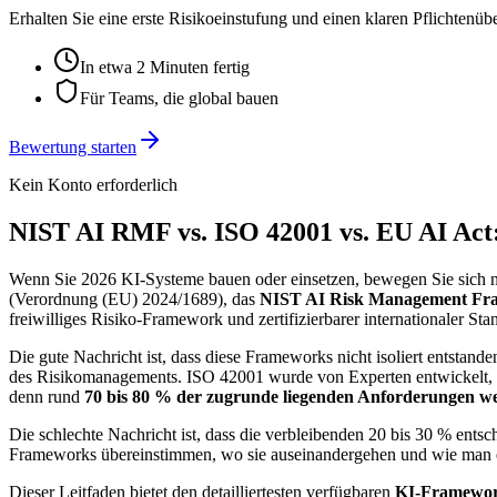
Erhalten Sie eine erste Risikoeinstufung und einen klaren Pflichtenü
In etwa 2 Minuten fertig
Für Teams, die global bauen
Bewertung starten
Kein Konto erforderlich
NIST AI RMF vs. ISO 42001 vs. EU AI Act
Wenn Sie 2026 KI-Systeme bauen oder einsetzen, bewegen Sie sich n
(Verordnung (EU) 2024/1689), das
NIST AI Risk Management Fr
freiwilliges Risiko-Framework und zertifizierbarer internationaler St
Die gute Nachricht ist, dass diese Frameworks nicht isoliert entsta
des Risikomanagements. ISO 42001 wurde von Experten entwickelt, d
denn rund
70 bis 80 % der zugrunde liegenden Anforderungen wei
Die schlechte Nachricht ist, dass die verbleibenden 20 bis 30 % ent
Frameworks übereinstimmen, wo sie auseinandergehen und wie man ein
Dieser Leitfaden bietet den detailliertesten verfügbaren
KI-Framewor