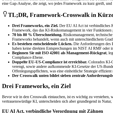
eine Gap-Analyse, die zeigt, wo jedes Framework zu kurz greift, und 
TL;DR, Framework-Crosswalk in Kürz
Drei Frameworks, ein Ziel.
Der EU AI Act ist verbindliches 
Framework, das das KI-Risikomanagement in vier Funktionen gl
70 bis 80 % Überschneidung.
Risikomanagement, technische 
Frameworks behandelt, wenn auch mit unterschiedlichem Grad a
Es bestehen entscheidende Lücken.
Die Anforderungen des E
haben keine direkten Entsprechungen im NIST AI RMF oder i
Beginnen Sie mit ISO 42001 als Management-Rückgrat
, l
Compliance-Ebene.
Doppelte EU-US-Compliance ist erreichbar.
Colorados KI-Ge
verengt, sowie andere aufkommende KI-Gesetze der US-Bundes
Offenlegungspflichten, was eine einheitliche Strategie effizie
Der Crosswalk unten bildet sieben zentrale Anforderungsb
Drei Frameworks, ein Ziel
Bevor wir in den Crosswalk eintauchen, ist es wichtig zu verstehen, w
vertrauenswürdige KI, unterscheiden sich aber grundlegend in Natur
EU AI Act, verbindliche Verordnung mit Zähnen