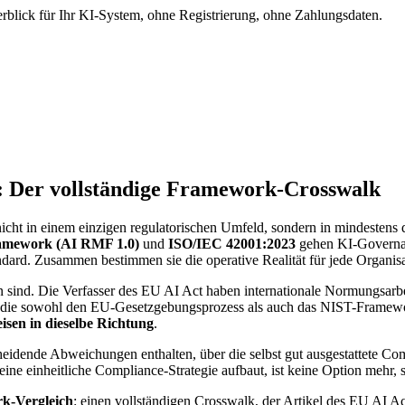
berblick für Ihr KI-System, ohne Registrierung, ohne Zahlungsdaten.
: Der vollständige Framework-Crosswalk
icht in einem einzigen regulatorischen Umfeld, sondern in mindesten
amework (AI RMF 1.0)
und
ISO/IEC 42001:2023
gehen KI-Governanc
andard. Zusammen bestimmen sie die operative Realität für jede Organis
nden sind. Die Verfasser des EU AI Act haben internationale Normungsa
ie sowohl den EU-Gesetzgebungsprozess als auch das NIST-Framework 
sen in dieselbe Richtung
.
scheidende Abweichungen enthalten, über die selbst gut ausgestattete 
e einheitliche Compliance-Strategie aufbaut, ist keine Option mehr,
k-Vergleich
: einen vollständigen Crosswalk, der Artikel des EU AI