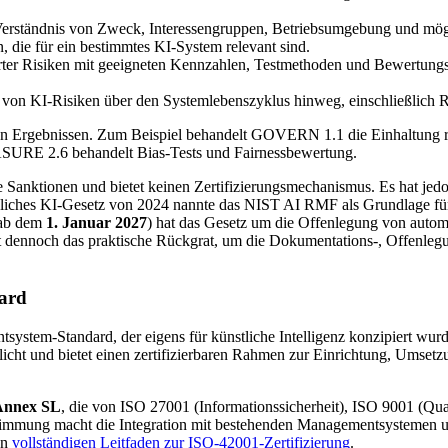
s Verständnis von Zweck, Interessengruppen, Betriebsumgebung und m
, die für ein bestimmtes KI-System relevant sind.
ierter Risiken mit geeigneten Kennzahlen, Testmethoden und Bewertung
n KI-Risiken über den Systemlebenszyklus hinweg, einschließlich Re
hen Ergebnissen. Zum Beispiel behandelt GOVERN 1.1 die Einhaltung r
URE 2.6 behandelt Bias-Tests und Fairnessbewertung.
ne Sanktionen und bietet keinen Zertifizierungsmechanismus. Es hat je
gliches KI-Gesetz von 2024 nannte das NIST AI RMF als Grundlage f
 ab dem
1. Januar 2027
) hat das Gesetz um die Offenlegung von autom
dennoch das praktische Rückgrat, um die Dokumentations-, Offenlegung
dard
entsystem-Standard, der eigens für künstliche Intelligenz konzipiert 
icht und bietet einen zertifizierbaren Rahmen zur Einrichtung, Umset
 Annex SL
, die von ISO 27001 (Informationssicherheit), ISO 9001 (
timmung macht die Integration mit bestehenden Managementsystemen unk
en
vollständigen Leitfaden zur ISO-42001-Zertifizierung
.