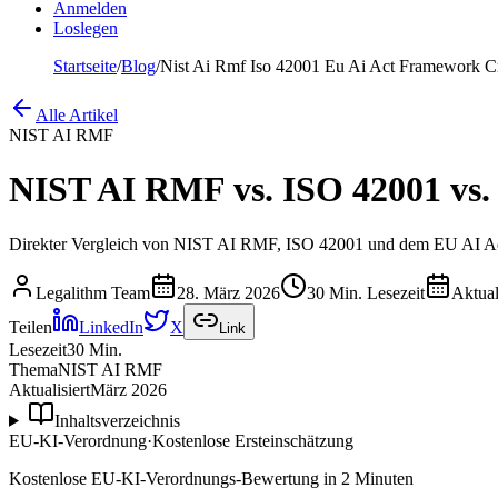
Anmelden
Loslegen
Startseite
/
Blog
/
Nist Ai Rmf Iso 42001 Eu Ai Act Framework C
Alle Artikel
NIST AI RMF
NIST AI RMF vs. ISO 42001 vs.
Direkter Vergleich von NIST AI RMF, ISO 42001 und dem EU AI Ac
Legalithm Team
28. März 2026
30 Min. Lesezeit
Aktual
Teilen
LinkedIn
X
Link
Lesezeit
30
Min.
Thema
NIST AI RMF
Aktualisiert
März 2026
Inhaltsverzeichnis
EU-KI-Verordnung
·
Kostenlose Ersteinschätzung
Kostenlose EU-KI-Verordnungs-Bewertung in 2 Minuten