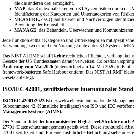
die die anderen drei ermöglicht.
MAP
, das Kontextualisieren von KI-Systemrisiken durch da
Identifizierung der Kategorien und Unterkategorien von Risiken
MEASURE
, das Quantifizieren und Nachverfolgen identifiz
Bewertung der Robustheit.
MANAGE
, das Behandeln, Überwachen und Kommunizieren vo
Jede Funktion enthält Kategorien und Unterkategorien mit spezifisc
Verwendungszweck und den Nutzungskontext des KI-Systems; MEAS
Das NIST AI RMF schafft
keine
rechtlichen Pflichten, verhängt kei
Gesetze der US-Bundesstaaten darauf verweisen. Colorados ursprün
Änderung vom Mai 2026
(unterzeichnet am 14. Mai 2026, in Kraft
framework-basierten Safe Harbour entfernt. Das NIST AI RMF bleibt 
Gesetz auferlegt.
ISO/IEC 42001, zertifizierbarer internationaler Stan
ISO/IEC 42001:2023
ist der weltweit erste internationale Managem
Subcommittee 42 (Künstliche Intelligenz) von ISO und IEC veröffentl
Managementsystems (AIMS)
.
Der Standard folgt der
harmonisierten High-Level-Struktur nach
27701 (Datenschutzmanagement) geteilt wird. Diese strukturelle Abs
27001 zertifiziert sind. Für eine ausführliche Betrachtung siehe unser