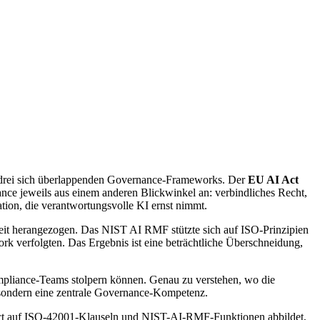
s drei sich überlappenden Governance-Frameworks. Der
EU AI Act
e jeweils aus einem anderen Blickwinkel an: verbindliches Recht,
ation, die verantwortungsvolle KI ernst nimmt.
rbeit herangezogen. Das NIST AI RMF stützte sich auf ISO-Prinzipien
verfolgten. Das Ergebnis ist eine beträchtliche Überschneidung,
Compliance-Teams stolpern können. Genau zu verstehen, wo die
 sondern eine zentrale Governance-Kompetenz.
 Act auf ISO-42001-Klauseln und NIST-AI-RMF-Funktionen abbildet,