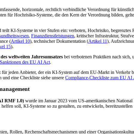
fassende, horizontale, rechtlich verbindliche Verordnung für künstliche
hten für Hochrisiko-Systeme, die den Kern der Verordnung bilden, gel
 teilt KI-Systeme in vier Stufen ein: verboten, Hochrisiko, begrenztes
sundheitswesen
,
Finanzdienstleistungen
, kritischer Infrastruktur, Stra
ance (
Artikel 10
), technischer Dokumentation (
Artikel 11
), Aufzeichnun
kel 15
).
des weltweiten Jahresumsatzes
bei verbotenen Praktiken nach sich, 
 Sanktionen des EU AI Act
.
lt für jeden Anbieter, der ein KI-System auf dem EU-Markt in Verkehr b
an und eine Checkliste siehe unsere
Compliance-Checkliste zum EU AI 
omanagement
AI RMF 1.0)
wurde im Januar 2023 vom US-amerikanischen National Inst
 helfen soll, KI-Systeme so zu gestalten, zu entwickeln, bereitzustell
nien, Rollen, Rechenschaftsmechanismen und einer Organisationskultur