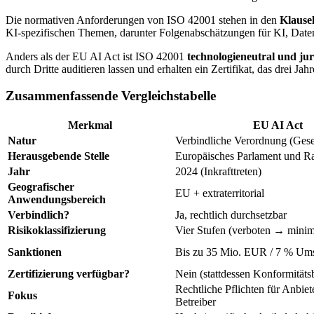
Die normativen Anforderungen von ISO 42001 stehen in den
Klausel
KI-spezifischen Themen, darunter Folgenabschätzungen für KI, Dat
Anders als der EU AI Act ist ISO 42001
technologieneutral und jur
durch Dritte auditieren lassen und erhalten ein Zertifikat, das drei Jah
Zusammenfassende Vergleichstabelle
Merkmal
EU AI Act
Natur
Verbindliche Verordnung (Gese
Herausgebende Stelle
Europäisches Parlament und R
Jahr
2024 (Inkrafttreten)
Geografischer
EU + extraterritorial
Anwendungsbereich
Verbindlich?
Ja, rechtlich durchsetzbar
Risikoklassifizierung
Vier Stufen (verboten → minim
Sanktionen
Bis zu 35 Mio. EUR / 7 % Um
Zertifizierung verfügbar?
Nein (stattdessen Konformität
Rechtliche Pflichten für Anbiet
Fokus
Betreiber