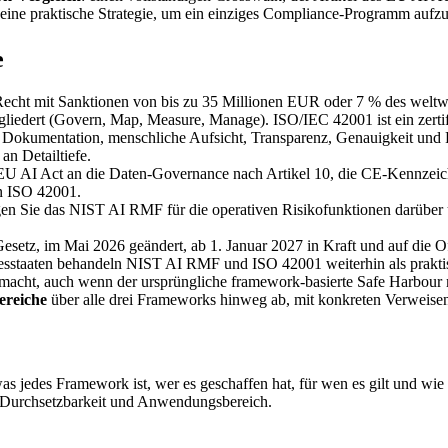
eine praktische Strategie, um ein einziges Compliance-Programm aufzuba
e
Recht mit Sanktionen von bis zu 35 Millionen EUR oder 7 % des weltw
iedert (Govern, Map, Measure, Manage). ISO/IEC 42001 ist ein zertif
Dokumentation, menschliche Aufsicht, Transparenz, Genauigkeit und 
n Detailtiefe.
U AI Act an die Daten-Governance nach Artikel 10, die CE-Kennzeichn
n ISO 42001.
egen Sie das NIST AI RMF für die operativen Risikofunktionen darüber 
setz, im Mai 2026 geändert, ab 1. Januar 2027 in Kraft und auf die 
staaten behandeln NIST AI RMF und ISO 42001 weiterhin als praktisc
nt macht, auch wenn der ursprüngliche framework-basierte Safe Harbour
ereiche
über alle drei Frameworks hinweg ab, mit konkreten Verweisen
as jedes Framework ist, wer es geschaffen hat, für wen es gilt und wie 
, Durchsetzbarkeit und Anwendungsbereich.