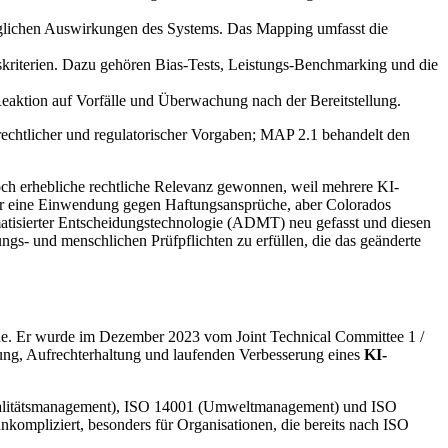
öglichen Auswirkungen des Systems. Das Mapping umfasst die
skriterien. Dazu gehören Bias-Tests, Leistungs-Benchmarking und die
aktion auf Vorfälle und Überwachung nach der Bereitstellung.
echtlicher und regulatorischer Vorgaben; MAP 2.1 behandelt den
doch erhebliche rechtliche Relevanz gewonnen, weil mehrere KI-
ür eine Einwendung gegen Haftungsansprüche, aber Colorados
atisierter Entscheidungstechnologie (ADMT) neu gefasst und diesen
s- und menschlichen Prüfpflichten zu erfüllen, die das geänderte
wurde. Er wurde im Dezember 2023 vom Joint Technical Committee 1 /
zung, Aufrechterhaltung und laufenden Verbesserung eines
KI-
Qualitätsmanagement), ISO 14001 (Umweltmanagement) und ISO
ompliziert, besonders für Organisationen, die bereits nach ISO