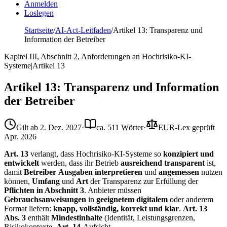
Anmelden
Loslegen
Startseite
/
AI-Act-Leitfaden
/
Artikel 13: Transparenz und
Information der Betreiber
Kapitel III, Abschnitt 2, Anforderungen an Hochrisiko-KI-
Systeme
|
Artikel
13
Artikel 13: Transparenz und Information
der Betreiber
Gilt ab
2. Dez. 2027
·
ca. 511 Wörter
·
EUR-Lex geprüft
Apr. 2026
Art. 13
verlangt, dass Hochrisiko-KI-Systeme so
konzipiert und
entwickelt
werden, dass ihr Betrieb
ausreichend transparent
ist,
damit
Betreiber
Ausgaben interpretieren
und
angemessen
nutzen
können,
Umfang
und
Art
der Transparenz zur Erfüllung der
Pflichten in Abschnitt 3
. Anbieter müssen
Gebrauchsanweisungen
in
geeignetem digitalem
oder anderem
Format liefern:
knapp, vollständig, korrekt und klar
.
Art. 13
Abs. 3
enthält
Mindestinhalte
(Identität, Leistungsgrenzen,
Risikokontexte,
Art. 14
-Aufsicht,