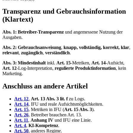
Transparenz und Gebrauchsinformation
(Klartext)
Abs. 1:
Betreiber-Transparenz
und angemessene Nutzung der
Ausgaben.
Abs. 2:
Gebrauchsanweisung
,
knapp, vollständig, korrekt, klar
,
relevant
,
zugänglich
,
verständlich
.
Abs. 3:
Mindestinhalt
inkl.
Art. 15
-Metriken,
Art. 14
-Aufsicht,
Art. 12
-Log-Interpretation,
regulierte Produktinformation
, kein
Marketing.
Anschluss an andere Artikel
Art. 12
,
Art. 13 Abs. 3 lit. f
zu Logs.
Art. 14
, IFU und reale Aufsichtsmöglichkeiten.
Art. 15
, Metriken in IFU (
Art. 15 Abs. 3
).
Art. 26
, Betreiber brauchen Art. 13.
Art. 11
,
Anhang IV
und IFU eine Linie.
Art. 4
,
KI-Kompetenz
.
Art. 50
, anderes Regime.