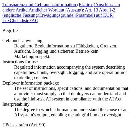
Transparenz und Gebrauchsinformation (Klartext)
Anschluss an
andere Artikel
Amtlicher Wortlaut (Auszug): Art. 13 Abs. 1-2
(englische Fassung)
Erwägungsgründe (Präambel) auf EUR-
Lex
Checkliste
FAQ
Begriffe
Gebrauchsanweisung
Regulierte Begleitinformation zu Fähigkeiten, Grenzen,
Aufsicht, Logging und sicherem Betrieb-kein
Marketingprospekt.
Instructions for use
Regulated information accompanying the system describing
capabilities, limits, oversight, logging, and safe operation-not
marketing collateral.
Deployer information package
The set of instructions, specifications, and documentation that
a provider must supply so that deployers can understand and
use the high-risk AI system in compliance with the AI Act.
Interpretability
The degree to which a human can understand the cause of an
AI system's output, enabling meaningful human oversight.
Höchststrafen (Art. 99)